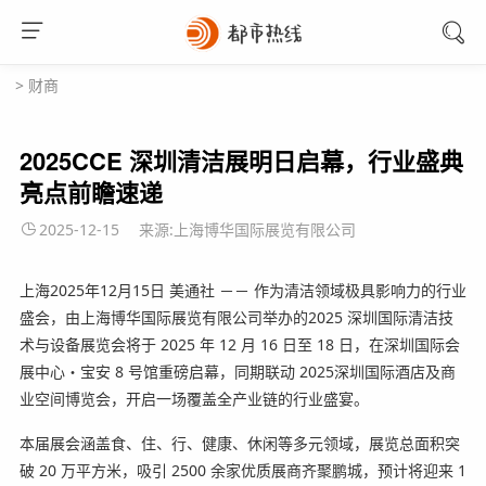
>
财商
2025CCE 深圳清洁展明日启幕，行业盛典
亮点前瞻速递
2025-12-15
来源:上海博华国际展览有限公司
上海
2025年12月15日
美通社 －－ 作为清洁领域极具影响力的行业
盛会，
由上海博华国际展览有限公司举办的
2025 深圳国际清洁技
术与设备展览会将于 2025 年 12 月 16 日至 18 日，在深圳国际会
展中心・宝安 8 号馆重磅启幕，同期联动 2025深圳国际酒店及商
业空间博览会，开启一场覆盖全产业链的行业盛宴。
本届展会涵盖食、住、行、健康、休闲等多元领域，展览总面积突
破 20 万平方米，吸引 2500 余家优质展商齐聚鹏城，预计将迎来 1