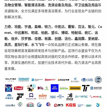
及物业管理、智能清洁系统、洗涤设备及用品、环卫设施及用品
等
关键板块，全方位满足多场景清洁需求，为行业呈现全产业链的创
新解决方案。
力奇、坦能、宇通，盈峰，特力，中凯达、霞智、百汰、智元、Co
met、中远重科、明诺、柏航、望众、博硕、特耐适、统汇、派
勒、信步、莎罗雅、佳德、裕菖、创捷、洁仕、鑫润霖、爱纳家、
高灵、星际行者、水飞飞
等一众知名品牌已正式确认参展，将在展
会现场重磅首发最新研发技术与创新产品。这场行业盛会不仅为大
湾区物业清洁行业搭建起高效对接的交流合作桥梁，更将以技术共
享、资源互通的形式，加速行业技术迭代升级，助力清洁产业高质
量发展。