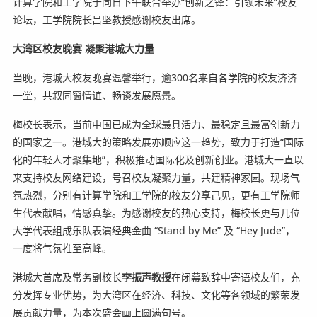
计算学院和工学院于同日下午联合举办“创新之锋：引领未来”校友
论坛，工学院院长吕坚教授感谢校友出席。
大湾区校友晚宴
凝聚
港
城大力量
当晚，港城大校友晚宴温馨举行，逾300名来自各学院的校友济济
一堂，共叙同窗情谊、畅谈发展愿景。
梅校长表示，当前中国已成为全球最具活力、最稳定且最富创新力
的国家之一。港城大的策略发展亦顺应这一趋势，致力于打造“国际
化的年轻人才聚集地”，积极推动国际化及创新创业。港城大一直以
来支持校友网络建设，号召校友凝聚力量，共建精神家园。现场气
氛热烈，分别有计算学院和工学院的校友分享己见，更有工学院师
生代表献唱，情感真挚。为感谢校友的热心支持，梅校长更与几位
大学代表组成乐队表演经典金曲 “Stand by Me” 及 “Hey Jude”，
一度将气氛推至高峰。
港城大首席及常务副校长
李振声教授
在闭幕致辞中寄语校友们，充
分发挥专业优势，为大湾区在经济、科技、文化等各领域的繁荣发
展贡献力量，为本次盛会画上圆满句号。