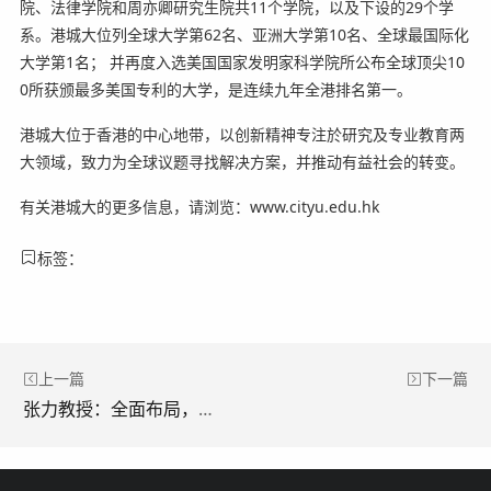
院、法律学院和周亦卿研究生院共11个学院，以及下设的29个学
系。港城大位列全球大学第62名、亚洲大学第10名、全球最国际化
大学第1名； 并再度入选美国国家发明家科学院所公布全球顶尖10
0所获颁最多美国专利的大学，是连续九年全港排名第一。
港城大位于香港的中心地带，以创新精神专注於研究及专业教育两
大领域，致力为全球议题寻找解决方案，并推动有益社会的转变。
有关港城大的更多信息，请浏览：www.cityu.edu.hk
标签：
上一篇
下一篇
张力教授：全面布局，广泛覆盖，芦康沙妥珠单抗引领EGFR突变NSCLC的ADC治疗革命