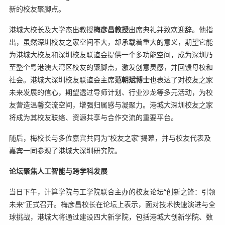
新的校友聚脚点。
港城大校长及大学杰出教授
梅彦昌教授
出席典礼并致欢迎辞。他指
出，虽然深圳校友之家空间不大，却承载着重大的意义，期望它能
为港城大校友和深圳校友联谊会提供一个多功能空间，成为深圳乃
至整个粤港澳大湾区校友的聚脚点，激发创意灵感，并回馈母校和
社会。港城大深圳校友联谊会主席
范朝斌博士
也表达了对校友之家
未来发展的信心，期望透过导师计划、行业沙龙等多元活动，为校
友营造温馨交流空间，增强归属感与凝聚力。港城大深圳校友之家
将成为其校友联络、资源共享与合作交流的重要平台。
随后，梅校长与多位嘉宾共同为“校友之家”揭幕，并与校友代表及
嘉宾一同参观了港城大深圳研究院。
论坛聚焦
人工智能
与跨学科发展
当日下午，计算学院与工学院联合主办的校友论坛“创新之锋：引领
未来”正式召开。梅彦昌校长在论坛上表示，面对技术快速演进与全
球挑战，港城大将通过建设四大新学院，包括港城大创新学院、数