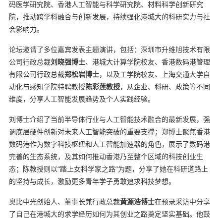
码医学研究院、香港人工智能与科学研究院、材料科学创新研究
院，推动跨学科融合与创新发展，持续强化港城大的科研实力与社
会影响力。
论坛邀请了多位嘉宾发表主题演讲，包括：深圳市升维旭技术有限
公司行政总裁
刘晓强博士
、港城大计算学院校友、香港数码港管理
有限公司行政总裁
郑松岩博士
，以及工学院校友、上海交通大学自
动化与感知学院特聘教授
陈彩莲教授
，从企业、科研、政策等不同
维度，分享人工智能发展趋势及个人实践经验。
刘博士介绍了当前半导体行业与人工智能技术融合的最新发展，强
调底层硬件创新对未来人工智能突破的重要支撑；郑博士聚焦香港
数码港作为数字科技枢纽和人工智能加速器的角色，展示了数码港
完善的生态系统，及其如何推动香港乃至整个区域的科技创业生
态；陈教授则以“踏上女科学家之路”为题，分享了她在科研道路上
的坚持与成长，激励更多青年学子勇敢追求科技梦想。
奥比中光创始人、董事长兼行政总裁
黄源浩博士
在预录采访中分享
了自己在港城大的求学经历如何为其创业之路奠定坚实基础。他鼓