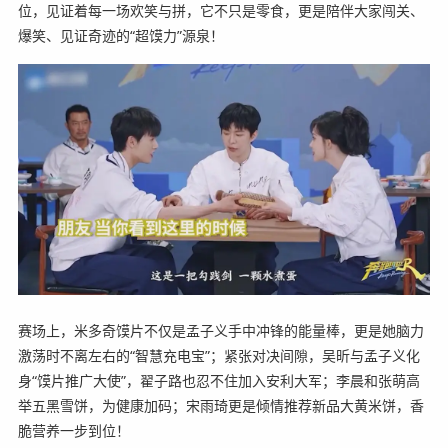
位，见证着每一场欢笑与拼，它不只是零食，更是陪伴大家闯关、
爆笑、见证奇迹的“超馍力”源泉！
赛场上，米多奇馍片不仅是孟子义手中冲锋的能量棒，更是她脑力
激荡时不离左右的“智慧充电宝”；紧张对决间隙，吴昕与孟子义化
身“馍片推广大使”，翟子路也忍不住加入安利大军；李晨和张萌高
举五黑雪饼，为健康加码；宋雨琦更是倾情推荐新品大黄米饼，香
脆营养一步到位！