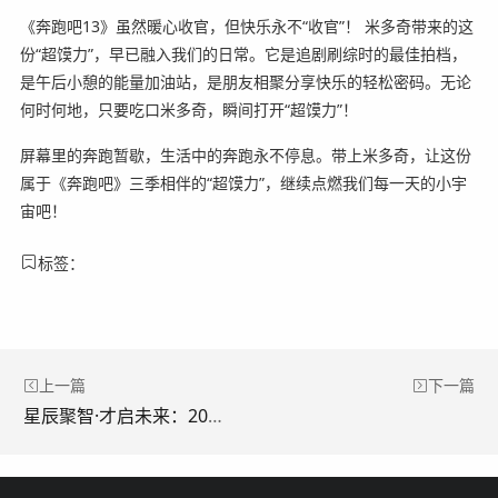
《奔跑吧13》虽然暖心收官，但快乐永不“收官”！ 米多奇带来的这
份“超馍力”，早已融入我们的日常。它是追剧刷综时的最佳拍档，
是午后小憩的能量加油站，是朋友相聚分享快乐的轻松密码。无论
何时何地，只要吃口米多奇，瞬间打开“超馍力”！
屏幕里的奔跑暂歇，生活中的奔跑永不停息。带上米多奇，让这份
属于《奔跑吧》三季相伴的“超馍力”，继续点燃我们每一天的小宇
宙吧！
标签：
上一篇
下一篇
星辰聚智·才启未来：2025世界人工智能大会中国电信发布系列前沿能力及AI产品