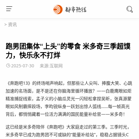
>
资讯
跑男团集体“上头”的零食 米多奇三季超馍
力，快乐永不打烊
2025-07-30
来源:互联网
《奔跑吧13》的终场哨声响起，但那些让人尖叫、捧腹大笑、心跳
加速的名场面，是不是还在你脑海里循环播放？——白鹿鹰眼如炬
精准捕捉线索，孟子义的小脑瓜灵光一闪轻松拿捏吴昕，张真源蒙
眼如风制霸摔跤场，李昀锐纵身一跃划出惊人弧线……每一帧高光
背后，都悄悄藏着一位活力满满的国民能量补给官——米多奇！
这已经是米多奇陪伴《奔跑吧》大家庭走过的第三季。三季时光，
米多奇早已成为跑男团不可或缺的“能量补给站”，稳稳占据镜头C